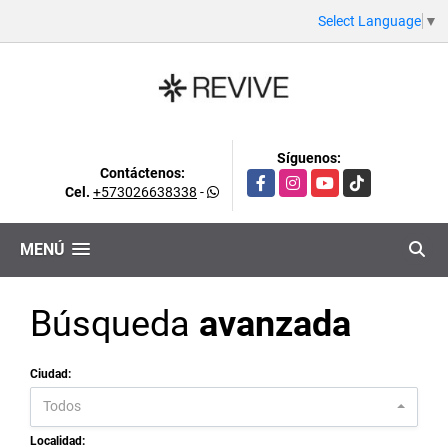
Select Language
▼
Síguenos:
Contáctenos:
Facebook
Instagram
YouTube
TikTok
Cel.
+573026638338
-
MENÚ
Búsqueda
avanzada
Ciudad:
Todos
Localidad: