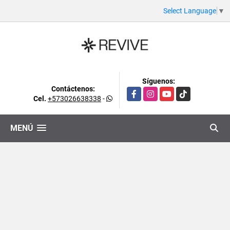
Select Language
▼
Síguenos:
Contáctenos:
Facebook
Instagram
YouTube
TikTok
Cel.
+573026638338
-
MENÚ