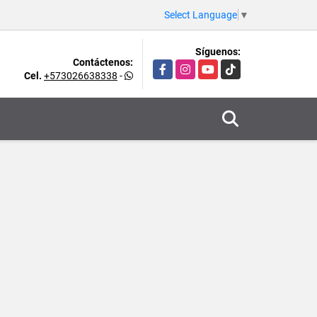
Select Language
▼
Síguenos:
Contáctenos:
Facebook
Instagram
YouTube
TikTok
Cel.
+573026638338
-