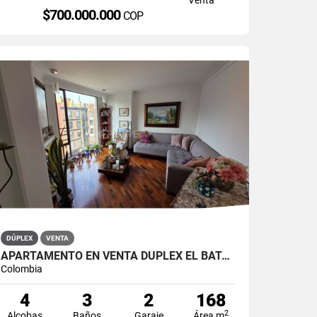
$700.000.000
COP
DÚPLEX
VENTA
APARTAMENTO EN VENTA DÚPLEX EL BATÁN
Colombia
4
3
2
168
2
Alcobas
Baños
Garaje
Área m