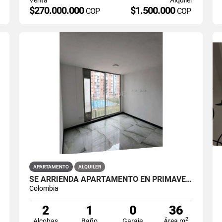
$270.000.000
$1.500.000
COP
COP
APARTAMENTO
ALQUILER
SE ARRIENDA APARTAMENTO EN PRIMAVERA 6-39 ET 2 PISO 3 PARS ESTRENAR
Colombia
2
1
0
36
2
Alcobas
Baño
Garaje
Área m