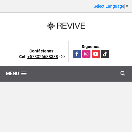
Select Language
▼
Síguenos:
Contáctenos:
Facebook
Instagram
YouTube
TikTok
Cel.
+573026638338
-
MENÚ