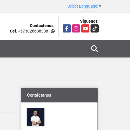
Select Language
▼
Síguenos:
Contáctenos:
Facebook
Instagram
YouTube
TikTok
Cel.
+573026638338
-
Contáctanos