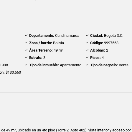
Departamento:
Cundinamarca
Ciudad:
Bogotá D.C.
á
Zona / barrio:
Bolivia
Código:
9997563
Área Terreno:
49 m²
Alcobas:
2
Estrato:
3
Pisos:
4
1998
Tipo de inmueble:
Apartamento
Tipo de negocio:
Venta
ón:
$130.560
e 49 m², ubicado en un 4to piso (Torre 2, Apto 402), vista interior y acceso por