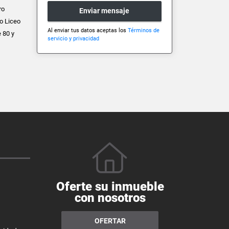
ro
Enviar mensaje
o Liceo
Al enviar tus datos aceptas los
Términos de
e 80 y
servicio y privacidad
Oferte su inmueble
con nosotros
OFERTAR