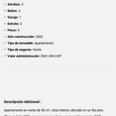
Alcobas:
3
Baños:
2
Garaje:
1
Estrato:
3
Pisos:
5
Año construcción:
2002
Tipo de inmueble:
Apartamento
Tipo de negocio:
Venta
Valor Administración:
$301.000 COP
Descripción Adicional :
Apartamento en venta de 56 m², vista interior, ubicado en un 5to piso