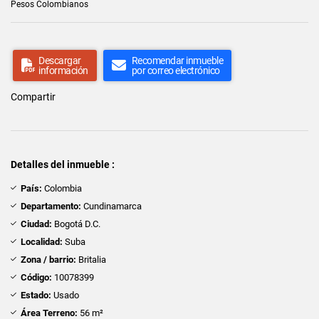
Pesos Colombianos
Descargar
Recomendar inmueble
información
por correo electrónico
Compartir
Detalles del inmueble :
País:
Colombia
Departamento:
Cundinamarca
Ciudad:
Bogotá D.C.
Localidad:
Suba
Zona / barrio:
Britalia
Código:
10078399
Estado:
Usado
Área Terreno:
56 m²