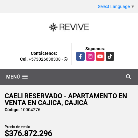
Select Language
▼
Síguenos:
Contáctenos:
Facebook
Instagram
YouTube
TikTok
Cel.
+573026638338
-
MENÚ
CAELI RESERVADO - APARTAMENTO EN
VENTA EN CAJICA, CAJICÁ
Código.
10004276
Precio de venta
$376.872.296