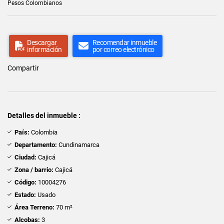
Pesos Colombianos
Descargar
Recomendar inmueble
información
por correo electrónico
Compartir
Detalles del inmueble :
País:
Colombia
Departamento:
Cundinamarca
Ciudad:
Cajicá
Zona / barrio:
Cajicá
Código:
10004276
Estado:
Usado
Área Terreno:
70 m²
Alcobas:
3