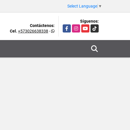
Select Language
▼
Síguenos:
Contáctenos:
Facebook
Instagram
YouTube
TikTok
Cel.
+573026638338
-