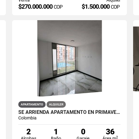
$270.000.000
$1.500.000
COP
COP
APARTAMENTO
ALQUILER
SE ARRIENDA APARTAMENTO EN PRIMAVERA 6-39 ET 2 PISO 3 PARS ESTRENAR
Colombia
2
1
0
36
2
Alcobas
Baño
Garaje
Área m