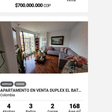
$700.000.000
COP
DÚPLEX
VENTA
APARTAMENTO EN VENTA DÚPLEX EL BATÁN
Colombia
4
3
2
168
2
Alcobas
Baños
Garaje
Área m