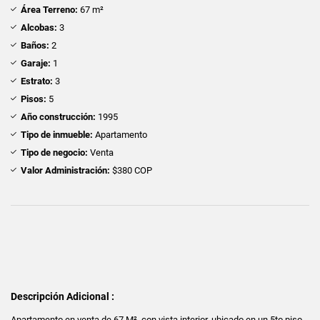
Área Terreno:
67 m²
Alcobas:
3
Baños:
2
Garaje:
1
Estrato:
3
Pisos:
5
Año construcción:
1995
Tipo de inmueble:
Apartamento
Tipo de negocio:
Venta
Valor Administración:
$380 COP
Descripción Adicional :
Apartamento en venta de 67 M², con vista interior, ubicado en un 5to piso