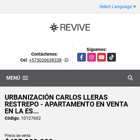
Select Language
▼
Síguenos:
Contáctenos:
Facebook
Instagram
YouTube
TikTok
Cel.
+573026638338
-
MENÚ
URBANIZACIÓN CARLOS LLERAS
RESTREPO - APARTAMENTO EN VENTA
EN LA ES...
Código.
10127602
Precio de venta