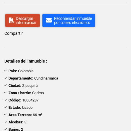
Descargar
Recomendar inmueble
información
por correo electrónico
Compartir
Detalles del inmueble :
País:
Colombia
Departamento:
Cundinamarca
Ciudad:
Zipaquirá
Zona / barrio:
Cedros
Código:
10004287
Estado:
Usado
Área Terreno:
66 m²
Alcobas:
3
Baños:
2