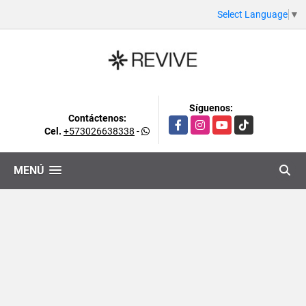
Select Language
▼
Síguenos:
Contáctenos:
Facebook
Instagram
YouTube
TikTok
Cel.
+573026638338
-
MENÚ