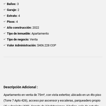
Baños:
3
Garaje:
2
Estrato:
4
Pisos:
4
Año construcción:
2022
Tipo de inmueble:
Apartamento
Tipo de negocio:
Venta
Valor Administración:
$406.228 COP
Descripción Adicional :
Apartamento en venta de 75m², con vista extertior, ubicado en un 4to piso
(Torre 7 Apto 426), acceso por ascensor y escaleras, parqueadero propio