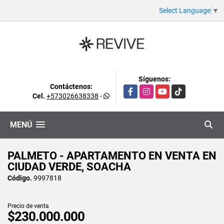
Select Language
▼
Síguenos:
Contáctenos:
Facebook
Instagram
YouTube
TikTok
Cel.
+573026638338
-
MENÚ
PALMETO - APARTAMENTO EN VENTA EN
CIUDAD VERDE, SOACHA
Código.
9997818
Precio de venta
$230.000.000