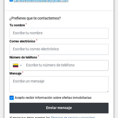
camiloreviveinmobiliaria@gmail.com
¿Prefieres que te contactemos?
*
Tu nombre
*
Correo electrónico
*
Número de teléfono
▼
*
Mensaje
Acepto recibir información sobre ofertas inmobiliarias
Enviar mensaje
Al enviar tus datos aceptas los
Términos de servicio y privacidad