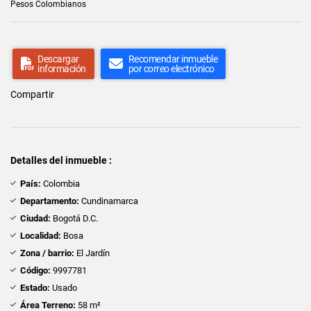
Pesos Colombianos
Descargar
Recomendar inmueble
información
por correo electrónico
Compartir
Detalles del inmueble :
País:
Colombia
Departamento:
Cundinamarca
Ciudad:
Bogotá D.C.
Localidad:
Bosa
Zona / barrio:
El Jardín
Código:
9997781
Estado:
Usado
Área Terreno:
58 m²