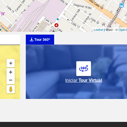
Leaflet
| Wasi - ©
OpenS
Tour 360º
Iniciar
Tour Virtual