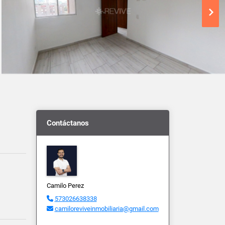
Contáctanos
Camilo Perez
573026638338
camiloreviveinmobiliaria@gmail.com