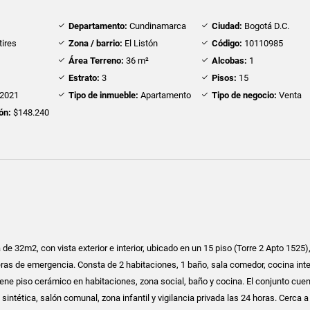
Departamento:
Cundinamarca
Ciudad:
Bogotá D.C.
ires
Zona / barrio:
El Listón
Código:
10110985
Área Terreno:
36 m²
Alcobas:
1
Estrato:
3
Pisos:
15
2021
Tipo de inmueble:
Apartamento
Tipo de negocio:
Venta
ón:
$148.240
de 32m2, con vista exterior e interior, ubicado en un 15 piso (Torre 2 Apto 1525
ras de emergencia. Consta de 2 habitaciones, 1 baño, sala comedor, cocina inte
iene piso cerámico en habitaciones, zona social, baño y cocina. El conjunto cue
intética, salón comunal, zona infantil y vigilancia privada las 24 horas. Cerca a