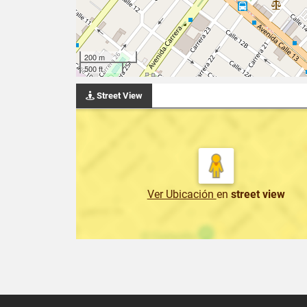
200 m
500 ft
Street View
Ver Ubicación
en
street view