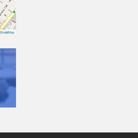
treetMap