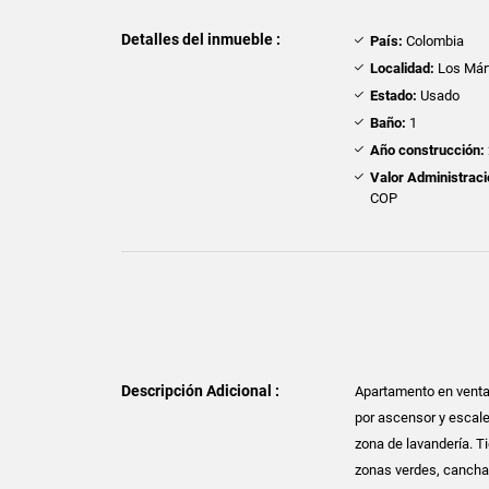
Detalles del inmueble :
País:
Colombia
Localidad:
Los Márt
Estado:
Usado
Baño:
1
Año construcción:
Valor Administraci
COP
Descripción Adicional :
Apartamento en venta 
por ascensor y escale
zona de lavandería. T
zonas verdes, cancha s