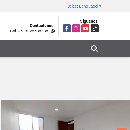
Select Language
▼
Síguenos:
Contáctenos:
Facebook
Instagram
YouTube
TikTok
Cel.
+573026638338
-