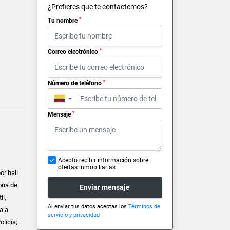
¿Prefieres que te contactemos?
*
Tu nombre
*
Correo electrónico
*
Número de teléfono
▼
*
Mensaje
Acepto recibir información sobre
ofertas inmobiliarias
or hall
zona de
Enviar mensaje
il,
Al enviar tus datos aceptas los
Términos de
a a
servicio y privacidad
olicía;