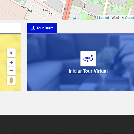
Leaflet
| Wasi - ©
OpenS
Tour 360º
Iniciar
Tour Virtual