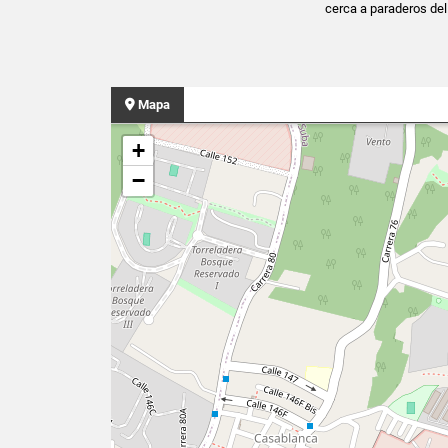
cerca a paraderos del
Mapa
+
−