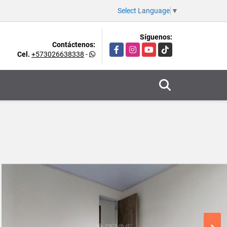
Select Language
▼
Síguenos:
Contáctenos:
Facebook
Instagram
YouTube
TikTok
Cel.
+573026638338
-