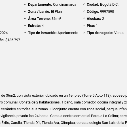
Departamento:
Cundinamarca
Ciudad:
Bogotá D.C.
Zona / barrio:
El Plan
Código:
9997590
Área Terreno:
36 m²
Alcobas:
2
Estrato:
4
Piso:
1
2024
Tipo de inmueble:
Apartamento
Tipo de negocio:
Venta
ón:
$186.797
de 36m2, con vista exterior, ubicado en un 1er piso (Torre 5 Apto 113), acceso p
ero comunal. Consta de 2 habitaciones, 1 baño, sala comedor, cocina integral y 
o cerámico en todas sus zonas. El conjunto cuenta con zona social, parque infant
vigilancia privada las 24 horas. Cerca a centro comercial Parque La Colina; cerc
xito, Carulla, Tienda D1, Tienda Ara, Olímpica; cerca a colegio San Luis de la P