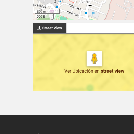
200 m
500 ft
Street View
Ver Ubicación
en
street view