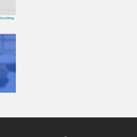
treetMap