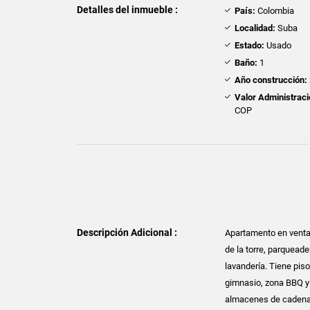
Detalles del inmueble :
País:
Colombia
Localidad:
Suba
Estado:
Usado
Baño:
1
Año construcción:
Valor Administraci
COP
Descripción Adicional :
Apartamento en venta 
de la torre, parquead
lavandería. Tiene pis
gimnasio, zona BBQ y 
almacenes de cadena É