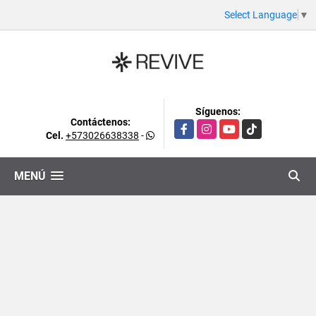
Select Language
▼
Síguenos:
Contáctenos:
Facebook
Instagram
YouTube
TikTok
Cel.
+573026638338
-
MENÚ