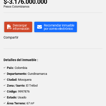
$-3.176.000.000
Pesos Colombianos
Descargar
Recomendar inmueble
información
por correo electrónico
Compartir
Detalles del inmueble :
País:
Colombia
Departamento:
Cundinamarca
Ciudad:
Mosquera
Zona / barrio:
El Trébol
Código:
9997876
Estado:
Usado
Área Terreno:
67 m²