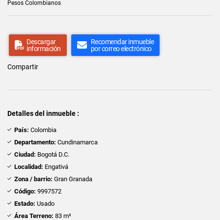
Pesos Colombianos
Descargar
Recomendar inmueble
información
por correo electrónico
Compartir
Detalles del inmueble :
País:
Colombia
Departamento:
Cundinamarca
Ciudad:
Bogotá D.C.
Localidad:
Engativá
Zona / barrio:
Gran Granada
Código:
9997572
Estado:
Usado
Área Terreno:
83 m²