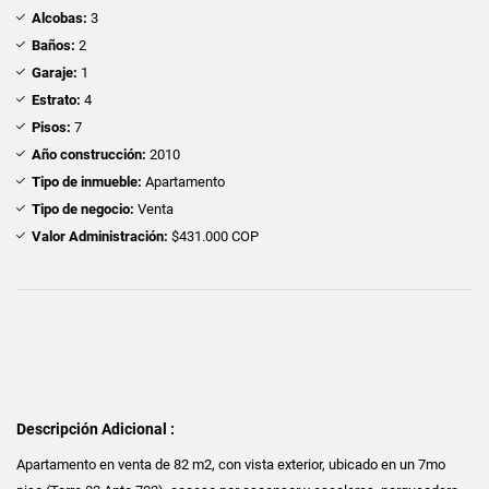
Alcobas:
3
Baños:
2
Garaje:
1
Estrato:
4
Pisos:
7
Año construcción:
2010
Tipo de inmueble:
Apartamento
Tipo de negocio:
Venta
Valor Administración:
$431.000 COP
Descripción Adicional :
Apartamento en venta de 82 m2, con vista exterior, ubicado en un 7mo