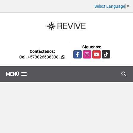
Select Language
▼
Síguenos:
Contáctenos:
Facebook
Instagram
YouTube
TikTok
Cel.
+573026638338
-
MENÚ