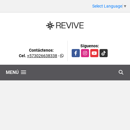
Select Language
▼
Síguenos:
Contáctenos:
Facebook
Instagram
YouTube
TikTok
Cel.
+573026638338
-
MENÚ