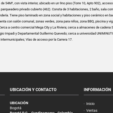
de 54M², con vista interior, ubicado en un 9no piso (Torre 10, Apto 902), acceso
 parqueadero privado cubierto (462). Consta de 3 habitaciones, 2 baño, sala co
ndería. Tiene piso laminado en zona social y habitaciones y piso cerámico en b
uenta con salón comunal, zonas verdes, zona para niños, zona BBQ, piscina y vig
 Cerca a centro comercial Mega City y La Riviera; cerca a almacenes de cadena 
legio Impadi y Departamental Guillermo Quevedo; cerca a universidad UNIMINUT
intermunicipales; Vías de acceso por la Carrera 17.
UBICACIÓN Y CONTACTO
INFORMACIÓN
UBICACIÓN
Inicio
Bogotá
Ventas
Bogotá D.C. - Cundinamarca - Colombia