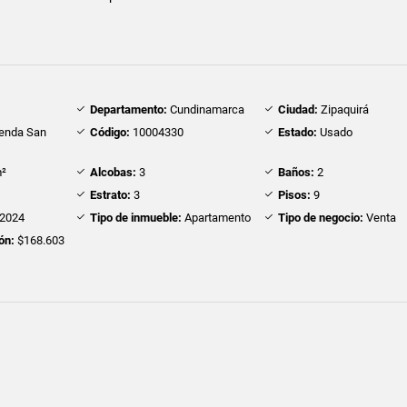
Departamento:
Cundinamarca
Ciudad:
Zipaquirá
enda San
Código:
10004330
Estado:
Usado
²
Alcobas:
3
Baños:
2
Estrato:
3
Pisos:
9
2024
Tipo de inmueble:
Apartamento
Tipo de negocio:
Venta
ón:
$168.603