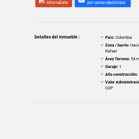
información
por correo electrónico
Detalles del inmueble :
País:
Colombia
Zona / barrio:
Haci
Rafael
Área Terreno:
54 m
Garaje:
1
Año construcción:
Valor Administraci
COP