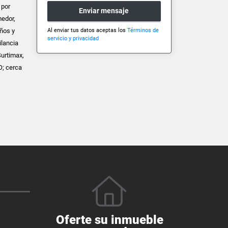
 por
Enviar mensaje
medor,
Al enviar tus datos aceptas los
Términos de
años y
servicio y privacidad
ilancia
Surtimax,
O; cerca
Oferte su inmueble