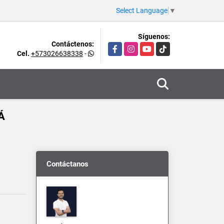
Select Language
▼
Síguenos:
Contáctenos:
Facebook
Instagram
YouTube
TikTok
Cel.
+573026638338
-
Á
Contáctanos