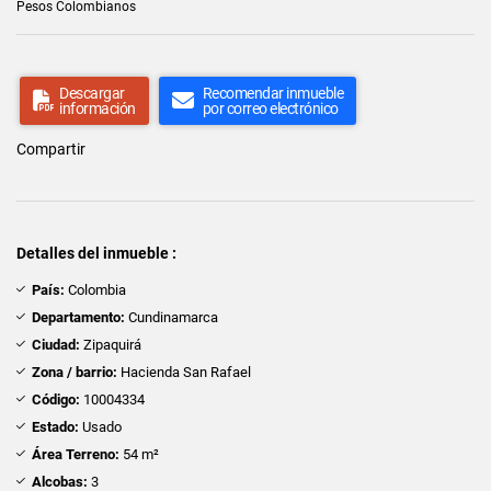
Pesos Colombianos
Descargar
Recomendar inmueble
información
por correo electrónico
Compartir
Detalles del inmueble :
País:
Colombia
Departamento:
Cundinamarca
Ciudad:
Zipaquirá
Zona / barrio:
Hacienda San Rafael
Código:
10004334
Estado:
Usado
Área Terreno:
54 m²
Alcobas:
3