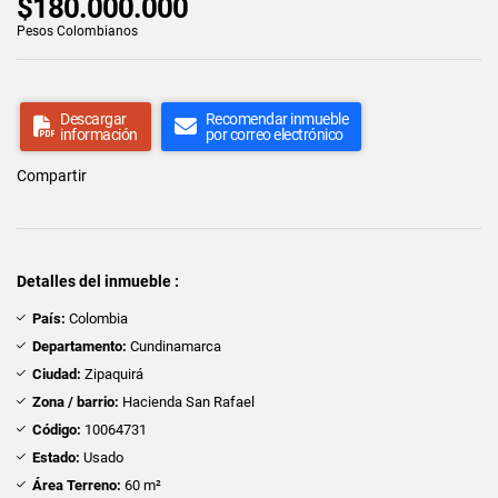
$180.000.000
Pesos Colombianos
Descargar
Recomendar inmueble
información
por correo electrónico
Compartir
Detalles del inmueble :
País:
Colombia
Departamento:
Cundinamarca
Ciudad:
Zipaquirá
Zona / barrio:
Hacienda San Rafael
Código:
10064731
Estado:
Usado
Área Terreno:
60 m²