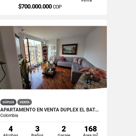
$700.000.000
COP
DÚPLEX
VENTA
APARTAMENTO EN VENTA DÚPLEX EL BATÁN
Colombia
4
3
2
168
2
Alcobas
Baños
Garaje
Área m