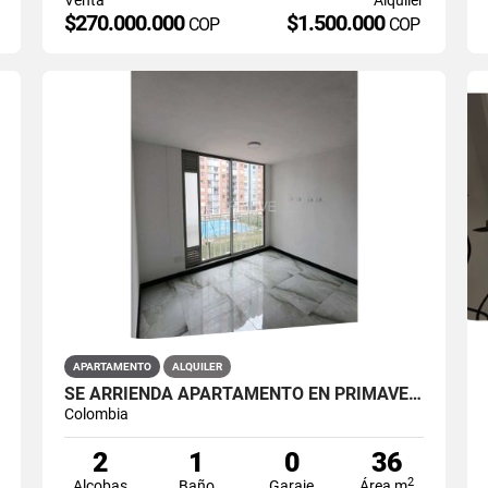
$270.000.000
$1.500.000
COP
COP
APARTAMENTO
ALQUILER
SE ARRIENDA APARTAMENTO EN PRIMAVERA 6-39 ET 2 PISO 3 PARS ESTRENAR
Colombia
2
1
0
36
2
Alcobas
Baño
Garaje
Área m