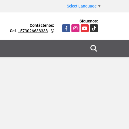
Select Language
▼
Síguenos:
Contáctenos:
Facebook
Instagram
YouTube
TikTok
Cel.
+573026638338
-