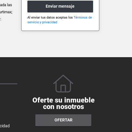
vada las
Enviar mensaje
urtimax;
Al enviar tus datos aceptas los
Términos de
.
servicio y privacidad
Oferte su inmueble
con nosotros
OFERTAR
acidad