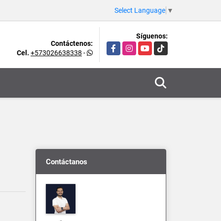
Select Language
▼
Síguenos:
Contáctenos:
Facebook
Instagram
YouTube
TikTok
Cel.
+573026638338
-
Contáctanos