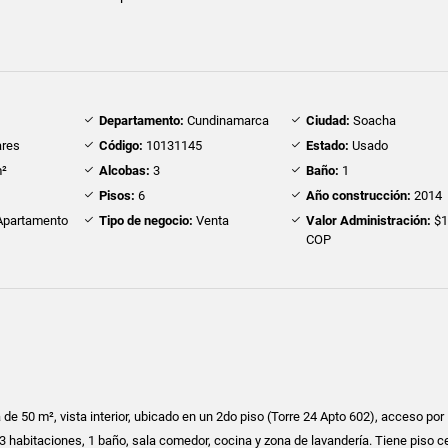
Departamento:
Cundinamarca
Ciudad:
Soacha
res
Código:
10131145
Estado:
Usado
²
Alcobas:
3
Baño:
1
Pisos:
6
Año construcción:
2014
partamento
Tipo de negocio:
Venta
Valor Administración:
$1
COP
de 50 m², vista interior, ubicado en un 2do piso (Torre 24 Apto 602), acceso por
3 habitaciones, 1 baño, sala comedor, cocina y zona de lavandería. Tiene piso 