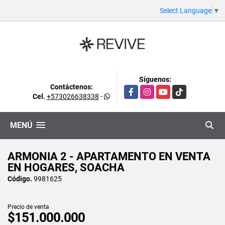
Select Language
▼
Síguenos:
Contáctenos:
Facebook
Instagram
YouTube
TikTok
Cel.
+573026638338
-
MENÚ
ARMONIA 2 - APARTAMENTO EN VENTA
EN HOGARES, SOACHA
Código.
9981625
Precio de venta
$151.000.000