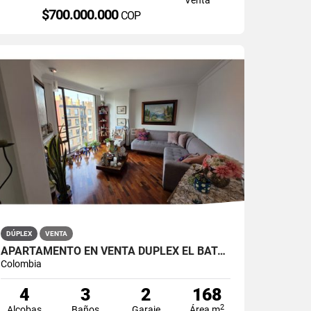
$700.000.000
COP
DÚPLEX
VENTA
APARTAMENTO EN VENTA DÚPLEX EL BATÁN
Colombia
4
3
2
168
2
Alcobas
Baños
Garaje
Área m