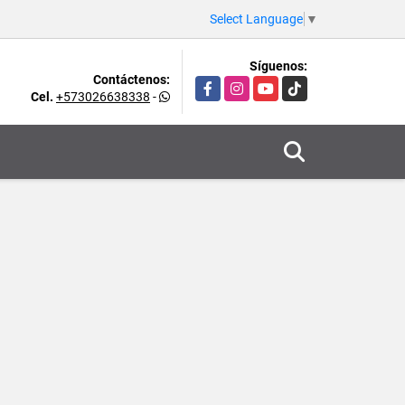
Select Language
▼
Síguenos:
Contáctenos:
Facebook
Instagram
YouTube
TikTok
Cel.
+573026638338
-