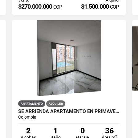
$270.000.000
$1.500.000
COP
COP
APARTAMENTO
ALQUILER
SE ARRIENDA APARTAMENTO EN PRIMAVERA 6-39 ET 2 PISO 3 PARS ESTRENAR
Colombia
2
1
0
36
2
Alcobas
Baño
Garaje
Área m