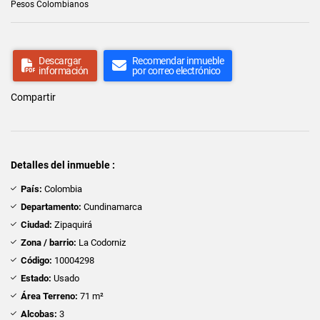
Pesos Colombianos
Descargar
Recomendar inmueble
información
por correo electrónico
Compartir
Detalles del inmueble :
País:
Colombia
Departamento:
Cundinamarca
Ciudad:
Zipaquirá
Zona / barrio:
La Codorniz
Código:
10004298
Estado:
Usado
Área Terreno:
71 m²
Alcobas:
3