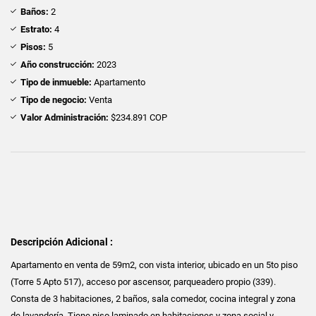
Baños:
2
Estrato:
4
Pisos:
5
Año construcción:
2023
Tipo de inmueble:
Apartamento
Tipo de negocio:
Venta
Valor Administración:
$234.891 COP
Descripción Adicional :
Apartamento en venta de 59m2, con vista interior, ubicado en un 5to piso
(Torre 5 Apto 517), acceso por ascensor, parqueadero propio (339).
Consta de 3 habitaciones, 2 baños, sala comedor, cocina integral y zona
de lavandería. Tiene piso laminado en habitaciones y zona social y