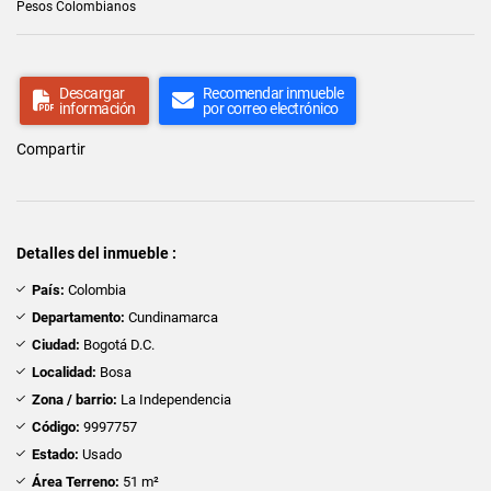
Pesos Colombianos
Descargar
Recomendar inmueble
información
por correo electrónico
Compartir
Detalles del inmueble :
País:
Colombia
Departamento:
Cundinamarca
Ciudad:
Bogotá D.C.
Localidad:
Bosa
Zona / barrio:
La Independencia
Código:
9997757
Estado:
Usado
Área Terreno:
51 m²