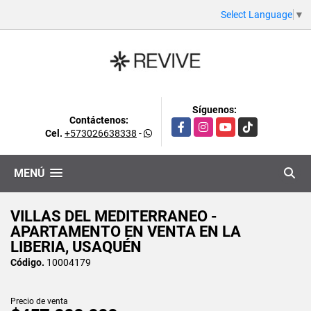
Select Language
▼
Síguenos:
Contáctenos:
Facebook
Instagram
YouTube
TikTok
Cel.
+573026638338
-
MENÚ
VILLAS DEL MEDITERRANEO -
APARTAMENTO EN VENTA EN LA
LIBERIA, USAQUÉN
Código.
10004179
Precio de venta