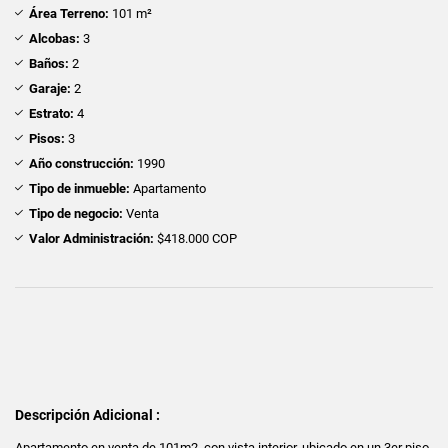
Área Terreno:
101 m²
Alcobas:
3
Baños:
2
Garaje:
2
Estrato:
4
Pisos:
3
Año construcción:
1990
Tipo de inmueble:
Apartamento
Tipo de negocio:
Venta
Valor Administración:
$418.000 COP
Descripción Adicional :
Apartamento en venta de 101m2, con vista interior, ubicado en un 3er piso