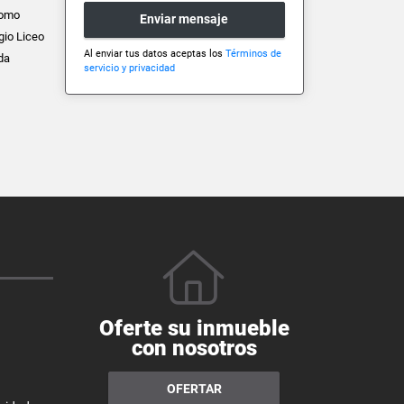
como
Enviar mensaje
gio Liceo
Al enviar tus datos aceptas los
Términos de
da
servicio y privacidad
Oferte su inmueble
con nosotros
OFERTAR