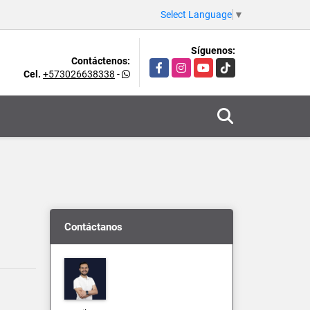
Select Language
▼
Síguenos:
Contáctenos:
Facebook
Instagram
YouTube
TikTok
Cel.
+573026638338
-
Contáctanos