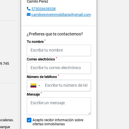
Camilo Perez
573026638338
camiloreviveinmobiliaria@gmail.com
¿Prefieres que te contactemos?
*
Tu nombre
*
Correo electrónico
9.745
*
Número de teléfono
▼
*
Mensaje
scaleras.
Acepto recibir información sobre
ofertas inmobiliarias
 parque