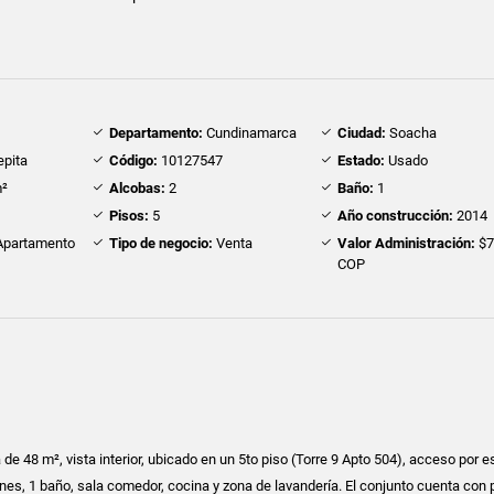
Departamento:
Cundinamarca
Ciudad:
Soacha
epita
Código:
10127547
Estado:
Usado
²
Alcobas:
2
Baño:
1
Pisos:
5
Año construcción:
2014
partamento
Tipo de negocio:
Venta
Valor Administración:
$7
COP
e 48 m², vista interior, ubicado en un 5to piso (Torre 9 Apto 504), acceso por e
nes, 1 baño, sala comedor, cocina y zona de lavandería. El conjunto cuenta con