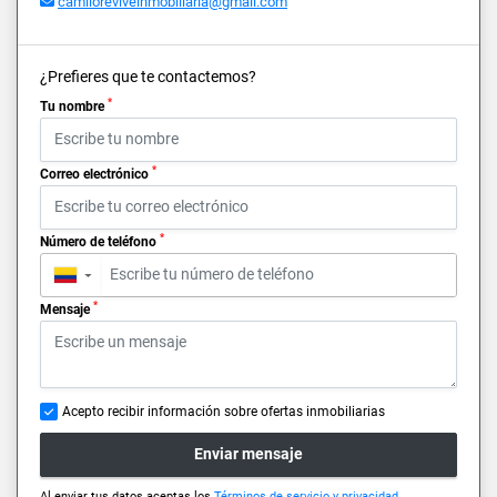
camiloreviveinmobiliaria@gmail.com
¿Prefieres que te contactemos?
*
Tu nombre
*
Correo electrónico
*
Número de teléfono
▼
*
Mensaje
Acepto recibir información sobre ofertas inmobiliarias
Enviar mensaje
Al enviar tus datos aceptas los
Términos de servicio y privacidad