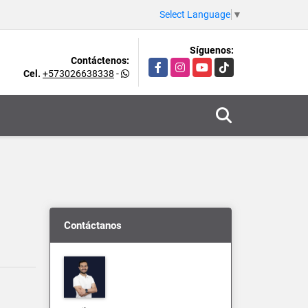
Select Language
▼
Síguenos:
Contáctenos:
Facebook
Instagram
YouTube
TikTok
Cel.
+573026638338
-
Contáctanos