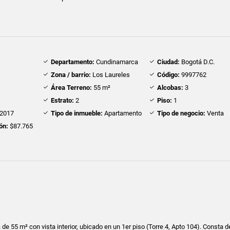
Departamento:
Cundinamarca
Ciudad:
Bogotá D.C.
Zona / barrio:
Los Laureles
Código:
9997762
Área Terreno:
55 m²
Alcobas:
3
Estrato:
2
Piso:
1
2017
Tipo de inmueble:
Apartamento
Tipo de negocio:
Venta
ón:
$87.765
e 55 m² con vista interior, ubicado en un 1er piso (Torre 4, Apto 104). Consta d