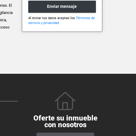
nas. El
Enviar mensaje
gilancia
Al enviar tus datos aceptas los
Términos de
ica,
servicio y privacidad
acceso
Oferte su inmueble
con nosotros