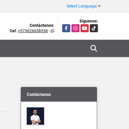
Select Language
▼
Síguenos:
Contáctenos:
Facebook
Instagram
YouTube
TikTok
Cel.
+573026638338
-
Contáctanos