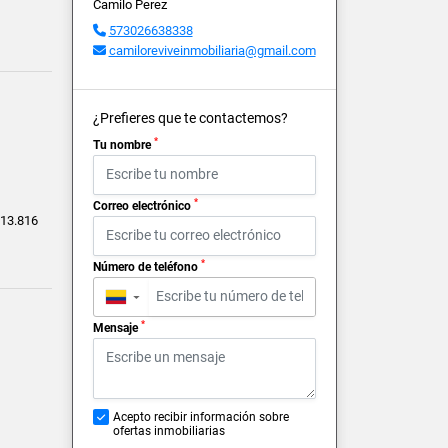
Camilo Perez
573026638338
camiloreviveinmobiliaria@gmail.com
¿Prefieres que te contactemos?
*
Tu nombre
*
Correo electrónico
13.816
*
Número de teléfono
▼
*
Mensaje
Acepto recibir información sobre
ofertas inmobiliarias