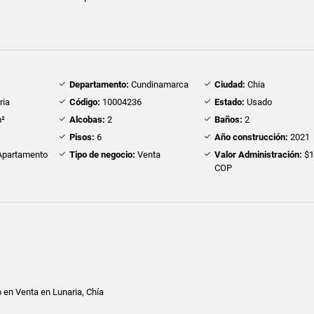
Departamento:
Cundinamarca
Ciudad:
Chia
ria
Código:
10004236
Estado:
Usado
²
Alcobas:
2
Baños:
2
Pisos:
6
Año construcción:
2021
partamento
Tipo de negocio:
Venta
Valor Administración:
$1
COP
 en Venta en Lunaria, Chía