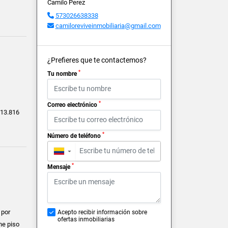
Camilo Perez
573026638338
camiloreviveinmobiliaria@gmail.com
¿Prefieres que te contactemos?
*
Tu nombre
*
Correo electrónico
13.816
*
Número de teléfono
▼
*
Mensaje
 por
Acepto recibir información sobre
ofertas inmobiliarias
ne piso