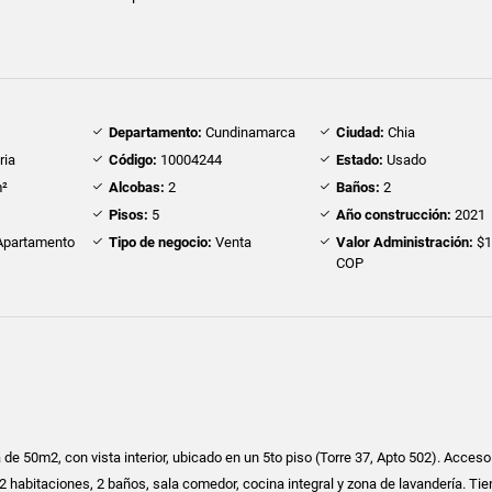
Departamento:
Cundinamarca
Ciudad:
Chia
ria
Código:
10004244
Estado:
Usado
²
Alcobas:
2
Baños:
2
Pisos:
5
Año construcción:
2021
partamento
Tipo de negocio:
Venta
Valor Administración:
$1
COP
de 50m2, con vista interior, ubicado en un 5to piso (Torre 37, Apto 502). Acceso
2 habitaciones, 2 baños, sala comedor, cocina integral y zona de lavandería. Tie