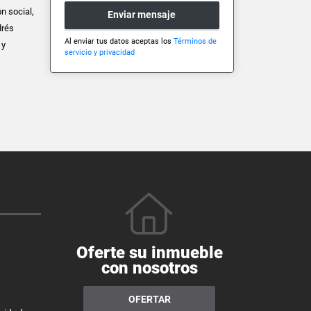
n social,
Enviar mensaje
drés
Al enviar tus datos aceptas los
Términos de
 y
servicio y privacidad
Oferte su inmueble
con nosotros
OFERTAR