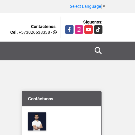
Select Language
▼
Síguenos:
Contáctenos:
Facebook
Instagram
YouTube
TikTok
Cel.
+573026638338
-
Contáctanos