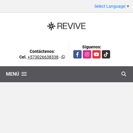
Select Language
▼
Síguenos:
Contáctenos:
Facebook
Instagram
YouTube
TikTok
Cel.
+573026638338
-
MENÚ