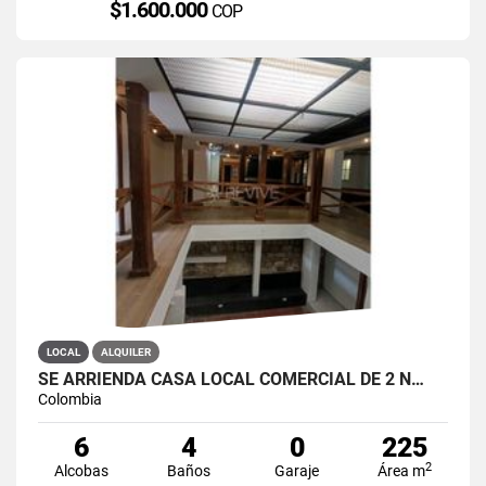
$1.600.000
COP
LOCAL
ALQUILER
SE ARRIENDA CASA LOCAL COMERCIAL DE 2 N…
Colombia
6
4
0
225
2
Alcobas
Baños
Garaje
Área m