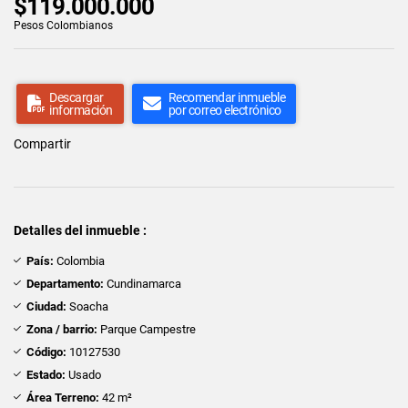
$119.000.000
Pesos Colombianos
Descargar
Recomendar inmueble
información
por correo electrónico
Compartir
Detalles del inmueble :
País:
Colombia
Departamento:
Cundinamarca
Ciudad:
Soacha
Zona / barrio:
Parque Campestre
Código:
10127530
Estado:
Usado
Área Terreno:
42 m²