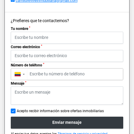
camiloreviveinmobiliaria@gmail.com
¿Prefieres que te contactemos?
*
Tu nombre
*
Correo electrónico
*
Número de teléfono
▼
*
Mensaje
Acepto recibir información sobre ofertas inmobiliarias
Enviar mensaje
Al enviar tus datos aceptas los
Términos de servicio y privacidad