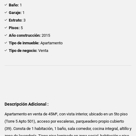
Baño:
1
Garaje:
1
Estrato:
3
Pisos:
5
Año construcción:
2015
Tipo de inmueble:
Apartamento
Tipo de negocio:
Venta
Descripción Adicional :
Apartamento en venta de 45M², con vista interior, ubicado en un 5to piso
(Torre 5 Apto 501), acceso por escaleras, parqueadero propio cubierto
(39). Consta de 1 habitación, 1 baño, sala comedor, cocina integral, altillo y
zona de lavandería. Tiene piso laminado en zona social, habitación y piso