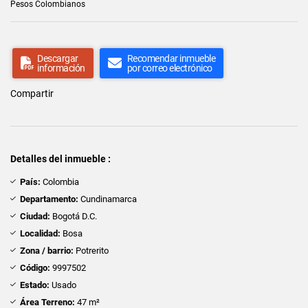
Pesos Colombianos
Descargar
Recomendar inmueble
información
por correo electrónico
Compartir
Detalles del inmueble :
País:
Colombia
Departamento:
Cundinamarca
Ciudad:
Bogotá D.C.
Localidad:
Bosa
Zona / barrio:
Potrerito
Código:
9997502
Estado:
Usado
Área Terreno:
47 m²