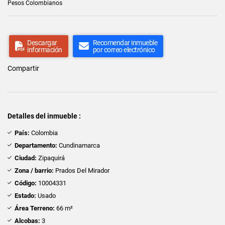
Pesos Colombianos
Descargar
Recomendar inmueble
información
por correo electrónico
Compartir
Detalles del inmueble :
País:
Colombia
Departamento:
Cundinamarca
Ciudad:
Zipaquirá
Zona / barrio:
Prados Del Mirador
Código:
10004331
Estado:
Usado
Área Terreno:
66 m²
Alcobas:
3