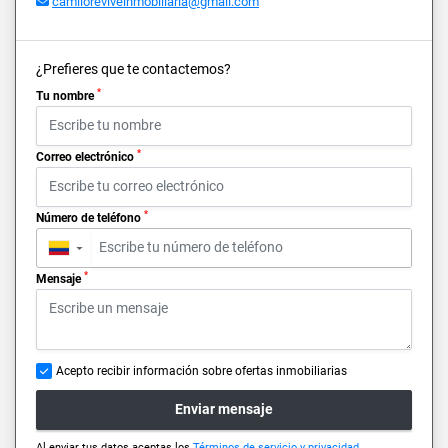
camiloreviveinmobiliaria@gmail.com
¿Prefieres que te contactemos?
*
Tu nombre
*
Correo electrónico
*
Número de teléfono
▼
*
Mensaje
Acepto recibir información sobre ofertas inmobiliarias
Enviar mensaje
Al enviar tus datos aceptas los
Términos de servicio y privacidad