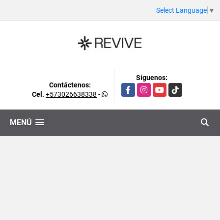
Select Language
▼
Síguenos:
Contáctenos:
Facebook
Instagram
YouTube
TikTok
Cel.
+573026638338
-
MENÚ