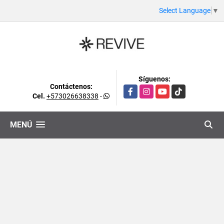
Select Language
▼
Síguenos:
Contáctenos:
Facebook
Instagram
YouTube
TikTok
Cel.
+573026638338
-
MENÚ