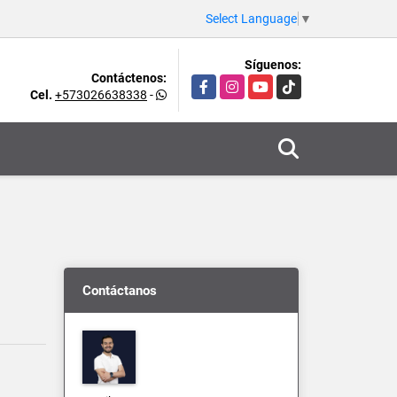
Select Language
▼
Síguenos:
Contáctenos:
Facebook
Instagram
YouTube
TikTok
Cel.
+573026638338
-
Contáctanos