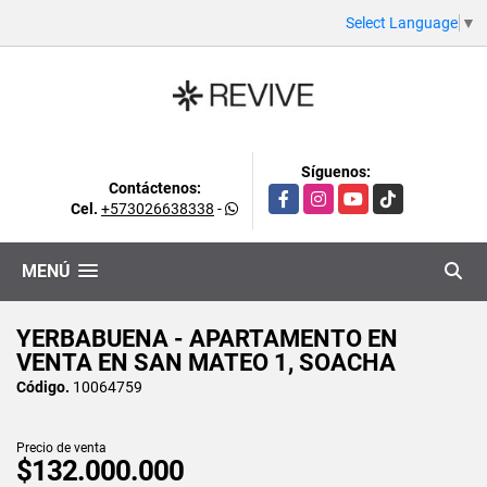
Select Language
▼
Síguenos:
Contáctenos:
Facebook
Instagram
YouTube
TikTok
Cel.
+573026638338
-
MENÚ
YERBABUENA - APARTAMENTO EN
VENTA EN SAN MATEO 1, SOACHA
Código.
10064759
Precio de venta
$132.000.000