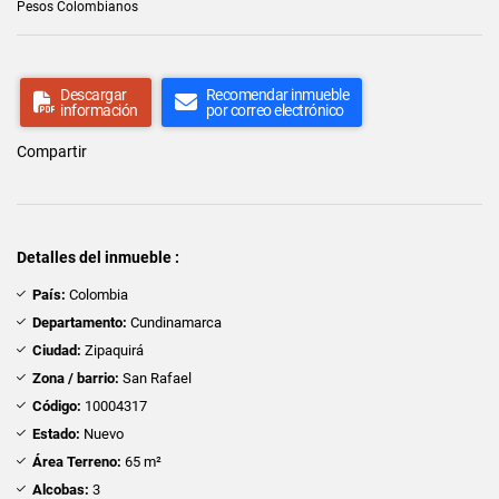
Pesos Colombianos
Descargar
Recomendar inmueble
información
por correo electrónico
Compartir
Detalles del inmueble :
País:
Colombia
Departamento:
Cundinamarca
Ciudad:
Zipaquirá
Zona / barrio:
San Rafael
Código:
10004317
Estado:
Nuevo
Área Terreno:
65 m²
Alcobas:
3