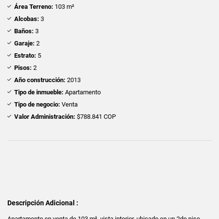
Área Terreno:
103 m²
Alcobas:
3
Baños:
3
Garaje:
2
Estrato:
5
Pisos:
2
Año construcción:
2013
Tipo de inmueble:
Apartamento
Tipo de negocio:
Venta
Valor Administración:
$788.841 COP
Descripción Adicional :
Apartamento en venta de 103 m², vista interior, ubicado en un 2do piso