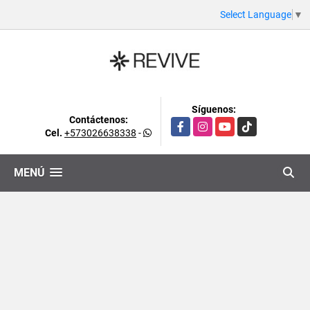
Select Language
▼
Síguenos:
Contáctenos:
Facebook
Instagram
YouTube
TikTok
Cel.
+573026638338
-
MENÚ