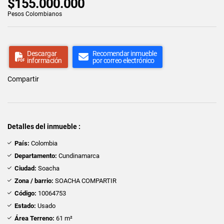
$155.000.000
Pesos Colombianos
Descargar
Recomendar inmueble
información
por correo electrónico
Compartir
Detalles del inmueble :
País:
Colombia
Departamento:
Cundinamarca
Ciudad:
Soacha
Zona / barrio:
SOACHA COMPARTIR
Código:
10064753
Estado:
Usado
Área Terreno:
61 m²