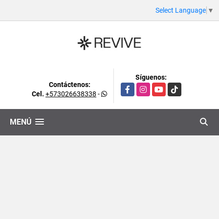
Select Language
▼
Síguenos:
Contáctenos:
Facebook
Instagram
YouTube
TikTok
Cel.
+573026638338
-
MENÚ